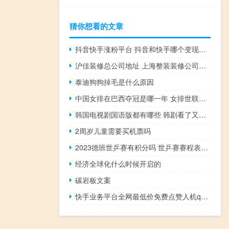
猜你想看的文章
抖音快手涨粉平台 抖音和快手哪个变现快(抖音快手涨粉平台 抖音和快手哪个变现快些)
沪佳装修总公司地址 上海整装装修公司排名
泰迪狗狗掉毛是什么原因
中国女排在巴西夺冠是哪一年 女排世联赛决赛中国巴西
韩国电视剧国语版都有哪些 韩剧看了又看国语版
2周岁儿童需要买机票吗
2023德班世乒赛有积分吗 世乒赛赛程表2023
经济全球化什么时候开启的
碳岩板文案
快手业务平台全网最低价免费点赞人机qq号