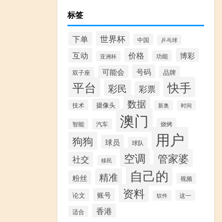
标签
世界杯
下单
中国
乒乓球
互动
价格
博彩
功能
亚洲杯
号码
可能会
品牌
双子座
平台
快手
彩民
彩票
数据
摄像头
技术
新奥
时间
澳门
烧烤
智能
汽车
用户
狗狗
球员
球队
空调
管家婆
社交
移民
自己的
精准
粉丝
视频
资料
账号
论文
这一
软件
香港
适合