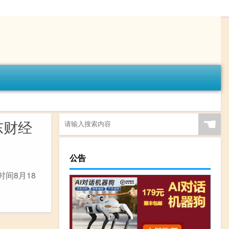
☚
东财经
公告
间8月18