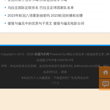
乌拉圭国际足联排名 巴拉圭足球国家队名单
2023年欧冠八强重新抽签吗 2023欧冠转播权在哪
傲慢与偏见中的优美句子英文 傲慢与偏见电影台词
Copyright © 2012 - 2026
协通汽车网
Powered by
网站分类目录
|
精选推荐文章
|
网
站地图
沪ICP备10037814号
声明：本站内容来自互联网，如信息有错误可发邮件到f_fb#foxmail.com说明，我们
会及时纠正，谢谢
本站仅为个人兴趣爱好，不接盈利性广告及商业合作
小男孩