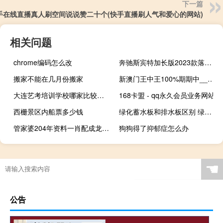
下一篇
手在线直播真人刷空间说说赞二十个(快手直播刷人气和爱心的网站)
相关问题
chrome编码怎么改
奔驰斯宾特加长版2023款落地价 斯宾特商务车2023款
搬家不能在几月份搬家
新澳门王中王100%期期中__通俗的解释解答-1102.ISO.269
大连艺考培训学校哪家比较好 艺考培训学校哪家好
168卡盟 - qq永久会员业务网站
西栅景区内船票多少钱
绿化蓄水板和排水板区别 绿化排水板生产厂家
管家婆204年资料一肖配成龙_良心企业，值得支持_3DM82.00.34
狗狗得了抑郁症怎么办
☚
公告