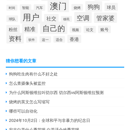
澳门
狗狗
球员
烧烤
智能
汽车
时间
用户
空调
管家婆
社交
球队
移民
自己的
精准
粉丝
账号
论文
视频
资料
香港
适合
这一
软件
猜你想看的文章
狗狗吃生肉有什么不好之处
怎么查摄像头被监控
为什么阿斯顿维拉叫切尔西 切尔西vs阿斯顿维拉预测
烧烤的英文怎么写缩写
哪些可以自动化
2024年10月2日：全球和平与非暴力的纪念日
安吉白茶什么季节喝 白茶适合啥季节喝