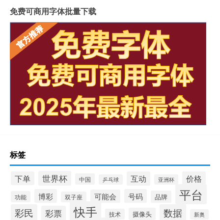
免费可商用字体批量下载
标签
世界杯
下单
互动
价格
中国
乒乓球
亚洲杯
平台
博彩
号码
可能会
品牌
功能
双子座
快手
彩民
数据
彩票
摄像头
技术
新奥