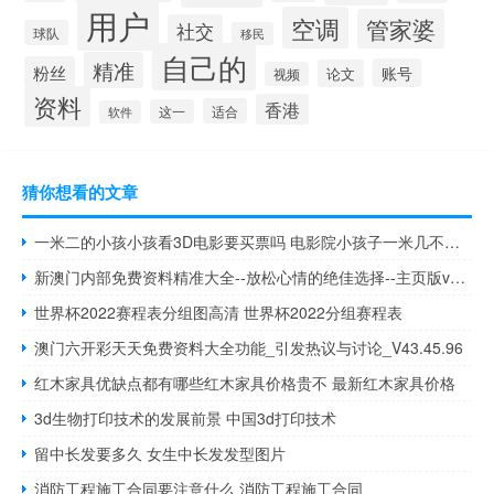
用户
空调
管家婆
社交
球队
移民
自己的
精准
粉丝
账号
论文
视频
资料
香港
适合
这一
软件
猜你想看的文章
一米二的小孩小孩看3D电影要买票吗 电影院小孩子一米几不用票
新澳门内部免费资料精准大全--放松心情的绝佳选择--主页版v221.211
世界杯2022赛程表分组图高清 世界杯2022分组赛程表
澳门六开彩天天免费资料大全功能_引发热议与讨论_V43.45.96
红木家具优缺点都有哪些红木家具价格贵不 最新红木家具价格
3d生物打印技术的发展前景 中国3d打印技术
留中长发要多久 女生中长发发型图片
消防工程施工合同要注意什么 消防工程施工合同