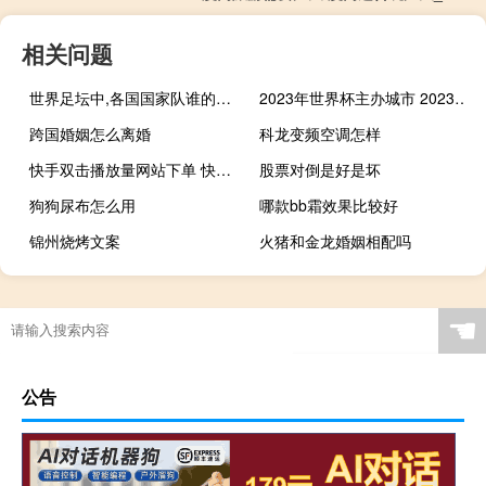
相关问题
世界足坛中,各国国家队谁的球衣最好看 中国足球国家队球衣
2023年世界杯主办城市 2023世界杯在哪里举行
跨国婚姻怎么离婚
科龙变频空调怎样
快手双击播放量网站下单 快手小白号批量购买(购买快手播放量和双击平台)
股票对倒是好是坏
狗狗尿布怎么用
哪款bb霜效果比较好
锦州烧烤文案
火猪和金龙婚姻相配吗
☚
公告