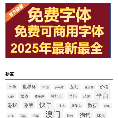
标签
世界杯
下单
互动
价格
中国
乒乓球
亚洲杯
平台
博彩
号码
可能会
品牌
功能
双子座
快手
彩民
数据
彩票
摄像头
技术
新奥
澳门
狗狗
球员
烧烤
智能
汽车
时间