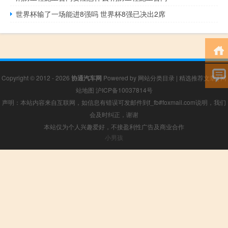
世界杯输了一场能进8强吗 世界杯8强已决出2席
Copyright © 2012 - 2026
协通汽车网
Powered by
网站分类目录
|
精选推荐文章
|
网
站地图
沪ICP备10037814号
声明：本站内容来自互联网，如信息有错误可发邮件到f_fb#foxmail.com说明，我们
会及时纠正，谢谢
本站仅为个人兴趣爱好，不接盈利性广告及商业合作
小男孩