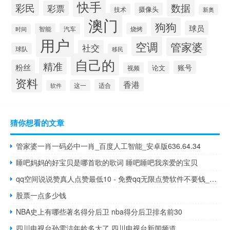
快手
彩民
数据
彩票
摄像头
技术
新奥
澳门
狗狗
球员
烧烤
智能
汽车
时间
用户
空调
管家婆
社交
球队
移民
自己的
精准
粉丝
账号
论文
视频
资料
香港
适合
这一
软件
猜你想看的文章
管家婆一肖一码必中一肖_百度人工智能_安卓版636.64.34
睡吧妈妈的好宝贝是哪首歌的歌词 睡吧睡吧我亲爱的宝贝
qq空间说说赞真人点赞最低10 - 免费qq无限点赞软件不要钱_快手1元1000播放量怎么买
股票一点多少钱
NBA史上有哪些著名得分后卫 nba得分后卫排名前30
四川电视台孙雯洁年龄多大了 四川电视台新闻频道