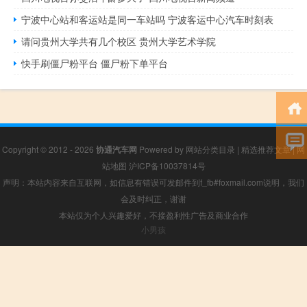
宁波中心站和客运站是同一车站吗 宁波客运中心汽车时刻表
请问贵州大学共有几个校区 贵州大学艺术学院
快手刷僵尸粉平台 僵尸粉下单平台
Copyright © 2012 - 2026
协通汽车网
Powered by
网站分类目录
|
精选推荐文章
|
网
站地图
沪ICP备10037814号
声明：本站内容来自互联网，如信息有错误可发邮件到f_fb#foxmail.com说明，我们
会及时纠正，谢谢
本站仅为个人兴趣爱好，不接盈利性广告及商业合作
小男孩