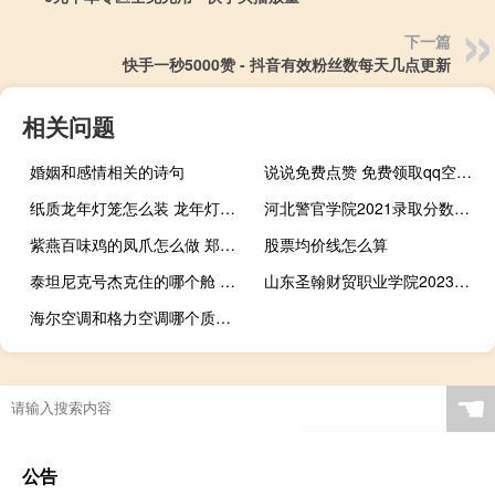
下一篇
快手一秒5000赞 - 抖音有效粉丝数每天几点更新
相关问题
婚姻和感情相关的诗句
说说免费点赞 免费领取qq空间访客量(免费qq空间说说点赞30)
纸质龙年灯笼怎么装 龙年灯笼手工制作
河北警官学院2021录取分数线 河北司法警官职业学院
紫燕百味鸡的凤爪怎么做 郑州紫燕百味鸡加盟
股票均价线怎么算
泰坦尼克号杰克住的哪个舱 泰坦尼克号逃生攻略
山东圣翰财贸职业学院2023开学时间 山东圣翰财贸职业学院
海尔空调和格力空调哪个质量好
☚
公告