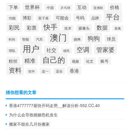
世界杯
下单
互动
价格
中国
乒乓球
亚洲杯
平台
博彩
号码
可能会
品牌
功能
双子座
快手
彩民
数据
彩票
摄像头
技术
新奥
澳门
狗狗
球员
烧烤
智能
汽车
时间
用户
空调
管家婆
社交
球队
移民
自己的
精准
粉丝
账号
论文
视频
资料
香港
适合
这一
软件
猜你想看的文章
香港4777777最快开码走势__解读分析-552.CC.40
为什么会导致婚姻危机发生
搬家不能在几月份搬家