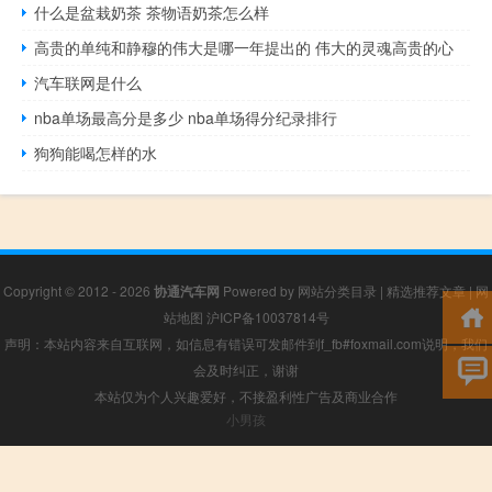
什么是盆栽奶茶 茶物语奶茶怎么样
高贵的单纯和静穆的伟大是哪一年提出的 伟大的灵魂高贵的心
汽车联网是什么
nba单场最高分是多少 nba单场得分纪录排行
狗狗能喝怎样的水
Copyright © 2012 - 2026
协通汽车网
Powered by
网站分类目录
|
精选推荐文章
|
网
站地图
沪ICP备10037814号
声明：本站内容来自互联网，如信息有错误可发邮件到f_fb#foxmail.com说明，我们
会及时纠正，谢谢
本站仅为个人兴趣爱好，不接盈利性广告及商业合作
小男孩