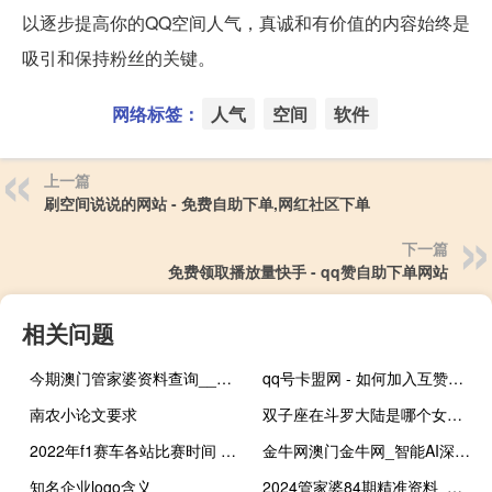
以逐步提高你的QQ空间人气，真诚和有价值的内容始终是
吸引和保持粉丝的关键。
网络标签：
人气
空间
软件
上一篇
刷空间说说的网站 - 免费自助下单,网红社区下单
下一篇
免费领取播放量快手 - qq赞自助下单网站
相关问题
今期澳门管家婆资料查询__老师最新诗意解释落实-2215.ISO.358
qq号卡盟网 - 如何加入互赞群qq_快手刷双击0.01元100个双击q支付
南农小论文要求
双子座在斗罗大陆是哪个女生 斗罗大陆最美的女神
2022年f1赛车各站比赛时间 2022f1赛程最新时间表
金牛网澳门金牛网_智能AI深度解析_iPhone版v11.64.591
知名企业logo含义
2024管家婆84期精准资料_百度人工智能_安卓版636.64.1127