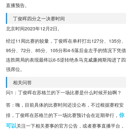
直播预告。
丁俊晖四分之一决赛时间
北京时间2023年12月2日。
经过11局比赛的较量，丁俊晖在单杆打出127分、135分、
95分、72分、85分、105分和4-5落后金左手的情况下凭借
连胜两局的表现最终以6-5逆转绝杀马克威廉姆斯闯进了四
强席位。
相关问答
问1：丁俊晖在苏格兰的下一场比赛是什么时候开始啊？
答：嗨，目前具体的比赛时间还没公布，不过根据赛程安
你
排，丁俊晖在苏格兰的下一场比赛预计会在近期举行，
可以
关注一下相关赛事的官方公告，或者赛事直播平台，