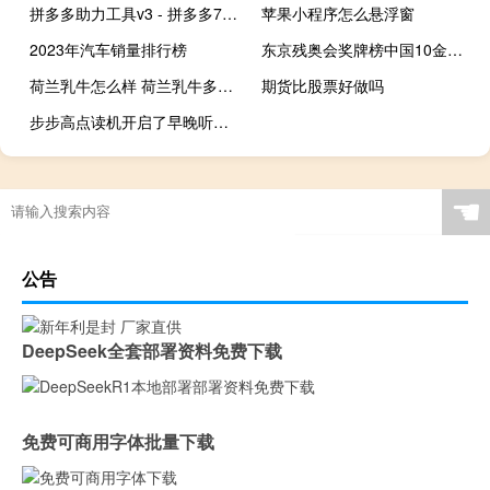
拼多多助力工具v3 - 拼多多700元有成功的吗_ks免费业务平台call
苹果小程序怎么悬浮窗
2023年汽车销量排行榜
东京残奥会奖牌榜中国10金排第一 残奥会奖牌榜排名2021
荷兰乳牛怎么样 荷兰乳牛多维营养奶粉
期货比股票好做吗
步步高点读机开启了早晚听键如何关闭 步步高点读机广告女孩
☚
公告
DeepSeek全套部署资料免费下载
免费可商用字体批量下载