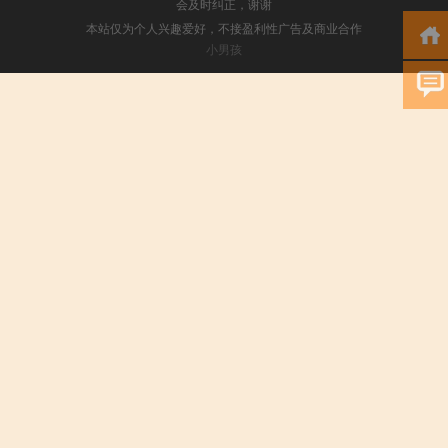
会及时纠正，谢谢
本站仅为个人兴趣爱好，不接盈利性广告及商业合作
小男孩