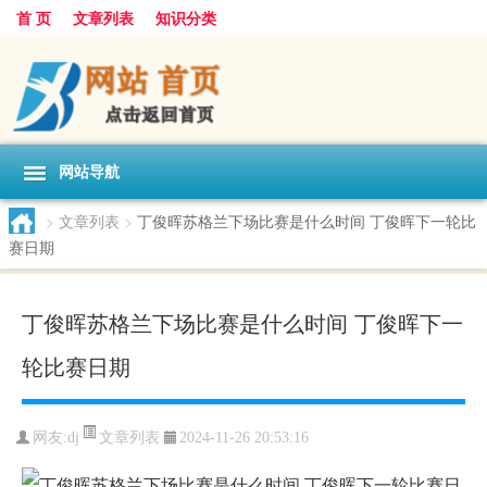
首 页
文章列表
知识分类
网站导航
>
文章列表
>
丁俊晖苏格兰下场比赛是什么时间 丁俊晖下一轮比
赛日期
丁俊晖苏格兰下场比赛是什么时间 丁俊晖下一
轮比赛日期
文章列表
网友:
dj
2024-11-26 20:53:16