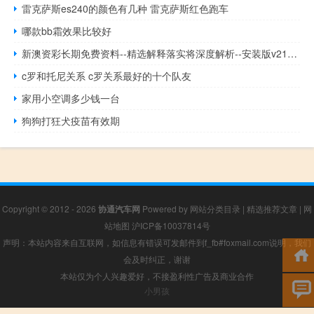
雷克萨斯es240的颜色有几种 雷克萨斯红色跑车
哪款bb霜效果比较好
新澳资彩长期免费资料--精选解释落实将深度解析--安装版v217.279
c罗和托尼关系 c罗关系最好的十个队友
家用小空调多少钱一台
狗狗打狂犬疫苗有效期
Copyright © 2012 - 2026
协通汽车网
Powered by
网站分类目录
|
精选推荐文章
|
网
站地图
沪ICP备10037814号
声明：本站内容来自互联网，如信息有错误可发邮件到f_fb#foxmail.com说明，我们
会及时纠正，谢谢
本站仅为个人兴趣爱好，不接盈利性广告及商业合作
小男孩