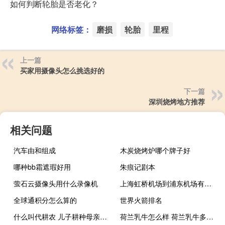
如何判断轮胎是否老化？
网络标签：
磨损
轮胎
里程
上一篇
买家用摄像头怎么挑选好的
下一篇
深圳烧烤地方推荐
相关问题
汽车由和组成
木炭烧烤炉哪个牌子好
哪种bb霜遮瑕好用
朱痕记剧本
萤石云摄像头用什么录像机
上海虹桥机场到浦东机场有多远 上海虹桥机场到虹桥火车站
全球通积分怎么算的
世界火箭排名
什么叫代耕农 儿子耕种母亲的田地叫什么
荷兰乳牛怎么样 荷兰乳牛多维营养奶粉