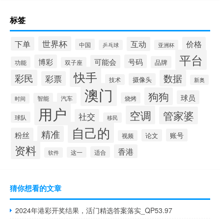
标签
世界杯
下单
互动
价格
中国
乒乓球
亚洲杯
平台
博彩
号码
可能会
品牌
功能
双子座
快手
彩民
数据
彩票
摄像头
技术
新奥
澳门
狗狗
球员
烧烤
智能
汽车
时间
用户
空调
管家婆
社交
球队
移民
自己的
精准
粉丝
账号
论文
视频
资料
香港
适合
这一
软件
猜你想看的文章
2024年港彩开奖结果，活门精选答案落实_QP53.97