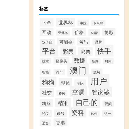
标签
世界杯
下单
中国
乒乓球
互动
价格
博彩
功能
亚洲杯
号码
可能会
品牌
双子座
平台
快手
彩民
彩票
数据
摄像头
技术
新奥
时间
澳门
烧烤
智能
汽车
用户
狗狗
球员
球队
空调
管家婆
社交
移民
自己的
精准
粉丝
视频
资料
账号
论文
这一
软件
香港
适合