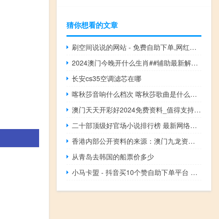
猜你想看的文章
刷空间说说的网站 - 免费自助下单,网红社区下单
2024澳门今晚开什么生肖##辅助最新解答-996.ISO.163
长安cs35空调滤芯在哪
喀秋莎音响什么档次 喀秋莎歌曲是什么意思
澳门天天开彩好2024免费资料_值得支持_主页版v933.328
二十部顶级好官场小说排行榜 最新网络小说排行榜
香港内部公开资料的来源：澳门九龙资料免费公开资料新手-老师解读分析落实-1700.APP.87
从青岛去韩国的船票价多少
小马卡盟 - 抖音买10个赞自助下单平台 抖音的粉丝包如何快速涨粉