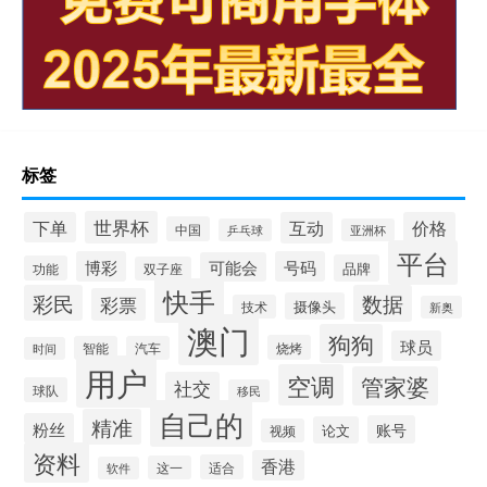
标签
世界杯
下单
互动
价格
中国
乒乓球
亚洲杯
平台
博彩
号码
可能会
品牌
功能
双子座
快手
彩民
数据
彩票
摄像头
技术
新奥
澳门
狗狗
球员
烧烤
智能
汽车
时间
用户
空调
管家婆
社交
球队
移民
自己的
精准
粉丝
账号
论文
视频
资料
香港
适合
这一
软件