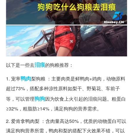
泪痕
以下是一些去
的狗粮推荐：
鸭肉
1. 宠率
梨狗粮 ：主要肉类是鲜鸭肉+鸡肉，动物原料
超过73%，搭配多种凉性原料如梨干、野菊花、车前子
狗狗
等，可以管理
因为饮食上火引起的泪痕问题。粗蛋白
≥32%，粗脂肪≥14%，满足狗狗的营养需求。
2. 爱肯拿鸭肉梨 ：含肉量高达50%，优质的动物蛋白可以
满足狗狗营养所需，鸭肉和梨的搭配下火效果不错，可以