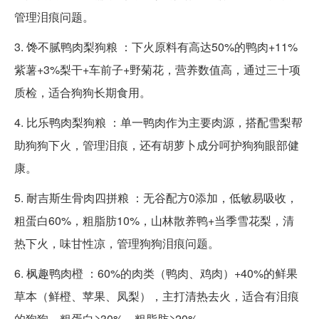
管理泪痕问题。
3. 馋不腻鸭肉梨狗粮 ：下火原料有高达50%的鸭肉+11%
紫薯+3%梨干+车前子+野菊花，营养数值高，通过三十项
质检，适合狗狗长期食用。
4. 比乐鸭肉梨狗粮 ：单一鸭肉作为主要肉源，搭配雪梨帮
助狗狗下火，管理泪痕，还有胡萝卜成分呵护狗狗眼部健
康。
5. 耐吉斯生骨肉四拼粮 ：无谷配方0添加，低敏易吸收，
粗蛋白60%，粗脂肪10%，山林散养鸭+当季雪花梨，清
热下火，味甘性凉，管理狗狗泪痕问题。
6. 枫趣鸭肉橙 ：60%的肉类（鸭肉、鸡肉）+40%的鲜果
草本（鲜橙、苹果、凤梨），主打清热去火，适合有泪痕
的狗狗，粗蛋白≥30%，粗脂肪≥20%。