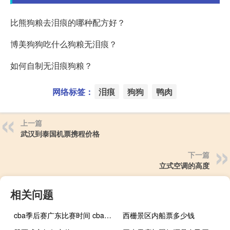
比熊狗粮去泪痕的哪种配方好？
博美狗狗吃什么狗粮无泪痕？
如何自制无泪痕狗粮？
网络标签：
泪痕
狗狗
鸭肉
上一篇
武汉到泰国机票携程价格
下一篇
立式空调的高度
相关问题
cba季后赛广东比赛时间 cba广东季后赛赛程
西栅景区内船票多少钱