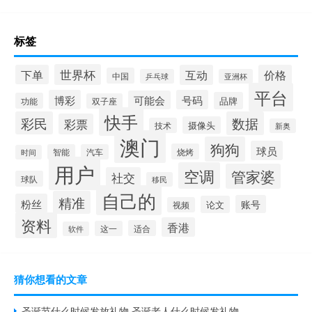
标签
世界杯
下单
互动
价格
中国
乒乓球
亚洲杯
平台
博彩
号码
可能会
品牌
功能
双子座
快手
彩民
数据
彩票
摄像头
技术
新奥
澳门
狗狗
球员
烧烤
智能
汽车
时间
用户
空调
管家婆
社交
球队
移民
自己的
精准
粉丝
账号
论文
视频
资料
香港
适合
这一
软件
猜你想看的文章
圣诞节什么时候发放礼物 圣诞老人什么时候发礼物