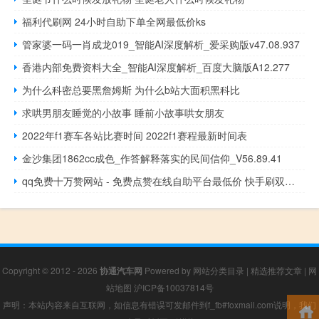
福利代刷网 24小时自助下单全网最低价ks
管家婆一码一肖成龙019_智能AI深度解析_爱采购版v47.08.937
香港内部免费资料大全_智能AI深度解析_百度大脑版A12.277
为什么科密总要黑詹姆斯 为什么b站大面积黑科比
求哄男朋友睡觉的小故事 睡前小故事哄女朋友
2022年f1赛车各站比赛时间 2022f1赛程最新时间表
金沙集团1862cc成色_作答解释落实的民间信仰_V56.89.41
qq免费十万赞网站 - 免费点赞在线自助平台最低价 快手刷双击0.01元100个双击ks小熊
Copyright © 2012 - 2026
协通汽车网
Powered by
网站分类目录
|
精选推荐文章
|
网
站地图
沪ICP备10037814号
声明：本站内容来自互联网，如信息有错误可发邮件到f_fb#foxmail.com说明，我们