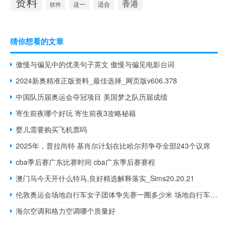
资料
香港
适合
这一
软件
猜你想看的文章
傲慢与偏见中的优美句子英文 傲慢与偏见电影台词
2024新奥精准正版资料_最佳选择_网页版v606.378
中国队历届奥运会夺冠项目 美国梦之队历届成绩
寄生前夜哪个好玩 寄生前夜3攻略秘籍
婴儿需要购买飞机票吗
2025年，普拉尚特·基肖尔计划在比哈尔邦争夺全部243个议席
cba季后赛广东比赛时间 cba广东季后赛赛程
澳门马今天开什么特马,良好精选解释落实_Sims20.20.21
伦敦奥运会场地自行车女子团体争先赛一圈多少米 场地自行车争先赛规则
海尔空调和格力空调哪个质量好