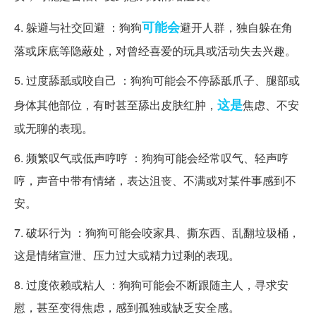
可能会
4. 躲避与社交回避 ：狗狗
避开人群，独自躲在角
落或床底等隐蔽处，对曾经喜爱的玩具或活动失去兴趣。
5. 过度舔舐或咬自己 ：狗狗可能会不停舔舐爪子、腿部或
这是
身体其他部位，有时甚至舔出皮肤红肿，
焦虑、不安
或无聊的表现。
6. 频繁叹气或低声哼哼 ：狗狗可能会经常叹气、轻声哼
哼，声音中带有情绪，表达沮丧、不满或对某件事感到不
安。
7. 破坏行为 ：狗狗可能会咬家具、撕东西、乱翻垃圾桶，
这是情绪宣泄、压力过大或精力过剩的表现。
8. 过度依赖或粘人 ：狗狗可能会不断跟随主人，寻求安
慰，甚至变得焦虑，感到孤独或缺乏安全感。