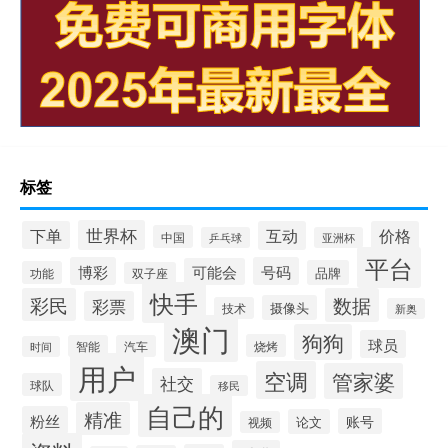
标签
世界杯
下单
互动
价格
中国
乒乓球
亚洲杯
平台
博彩
号码
可能会
品牌
功能
双子座
快手
彩民
数据
彩票
摄像头
技术
新奥
澳门
狗狗
球员
烧烤
智能
汽车
时间
用户
空调
管家婆
社交
球队
移民
自己的
精准
粉丝
账号
论文
视频