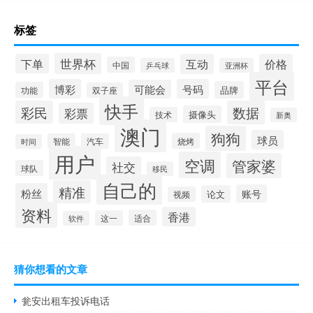
标签
世界杯
下单
互动
价格
中国
乒乓球
亚洲杯
平台
博彩
号码
可能会
品牌
功能
双子座
快手
彩民
数据
彩票
摄像头
技术
新奥
澳门
狗狗
球员
烧烤
智能
汽车
时间
用户
空调
管家婆
社交
球队
移民
自己的
精准
粉丝
账号
论文
视频
资料
香港
适合
这一
软件
猜你想看的文章
瓮安出租车投诉电话