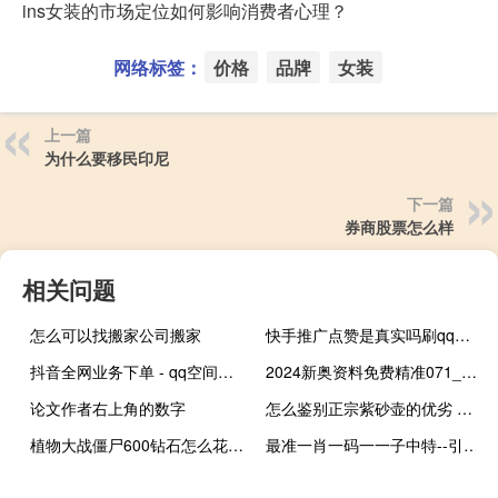
ins女装的市场定位如何影响消费者心理？
网络标签：
价格
品牌
女装
上一篇
为什么要移民印尼
下一篇
券商股票怎么样
相关问题
怎么可以找搬家公司搬家
快手推广点赞是真实吗刷qq钻永久免费(快手推广点赞的是真人还是机器人)
抖音全网业务下单 - qq空间转发在线下单_qq空间说说赞自助下单微信支付
2024新奥资料免费精准071_智能AI深度解析_百度大脑版A12.26.35
论文作者右上角的数字
怎么鉴别正宗紫砂壶的优劣 好的紫砂壶怎么鉴定
植物大战僵尸600钻石怎么花最划算 植物大战僵尸2钻石
最准一肖一码一一子中特--引发热议与讨论--V86.96.25