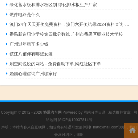
绿化蓄水板和排水板区别 绿化排水板生产厂家
硬件电路是什么
澳门24年天天开奖免费资料：澳门六开奖结果2024资料查询-全面的解释解答-2623.3D.A541
番禺新造职业学校第四批分数线 广州市番禺区职业技术学校
广州过年租车多少钱
镇江八佰伴有哪些女装
刷空间说说的网站 - 免费自助下单,网红社区下单
婚姻心理咨询广州哪家好
Copyright © 2012 - 2026
协通汽车网
Powered by
网站分类目录
|
精选推荐文章
|
网
站地图
沪ICP备10037814号
声明：本站内容来自互联网，如信息有错误可发邮件到f_fb#foxmail.com说明，我们
会及时纠正，谢谢