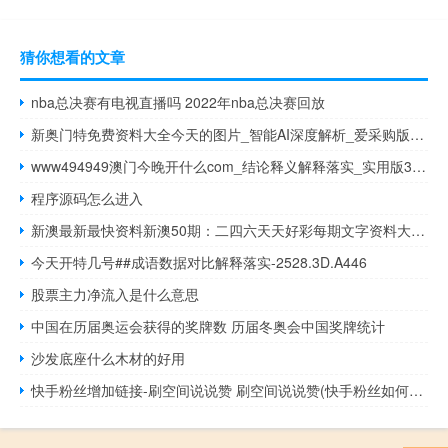
猜你想看的文章
nba总决赛有电视直播吗 2022年nba总决赛回放
新奥门特免费资料大全今天的图片_智能AI深度解析_爱采购版v47.08.714
www494949澳门今晚开什么com_结论释义解释落实_实用版324.118
程序源码怎么进入
新澳最新最快资料新澳50期：二四六天天好彩每期文字资料大全-精选解释落实-1054.ISO.221
今天开特几号##成语数据对比解释落实-2528.3D.A446
股票主力净流入是什么意思
中国在历届奥运会获得的奖牌数 历届冬奥会中国奖牌统计
沙发底座什么木材的好用
快手粉丝增加链接-刷空间说说赞 刷空间说说赞(快手粉丝如何快速涨到一万)