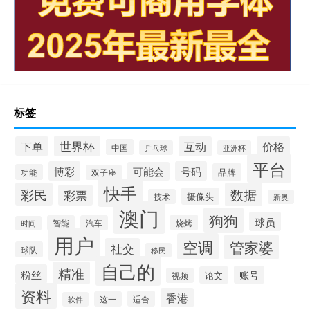
标签
世界杯
下单
互动
价格
中国
乒乓球
亚洲杯
平台
博彩
号码
可能会
品牌
功能
双子座
快手
彩民
数据
彩票
摄像头
技术
新奥
澳门
狗狗
球员
烧烤
智能
汽车
时间
用户
空调
管家婆
社交
球队
移民
自己的
精准
粉丝
账号
论文
视频
资料
香港
适合
这一
软件